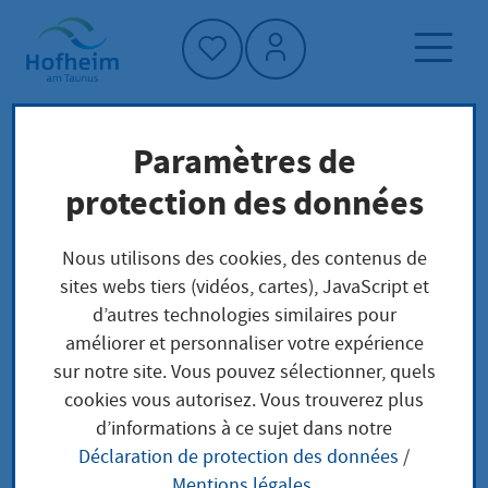
Accueil"
Paramètres de
Page d'accueil
Trouver un service
protection des données
Préoccupations locales
Unterhaltsansprüche gegenüber einer im
Nous utilisons des cookies, des contenus de
Ausland lebenden Person verfolgen
sites webs tiers (vidéos, cartes), JavaScript et
d’autres technologies similaires pour
améliorer et personnaliser votre expérience
Unterhaltsansprüche
sur notre site. Vous pouvez sélectionner, quels
cookies vous autorisez. Vous trouverez plus
gegenüber einer im
d’informations à ce sujet dans notre
Déclaration de protection des données
/
Ausland lebenden
Mentions légales
.