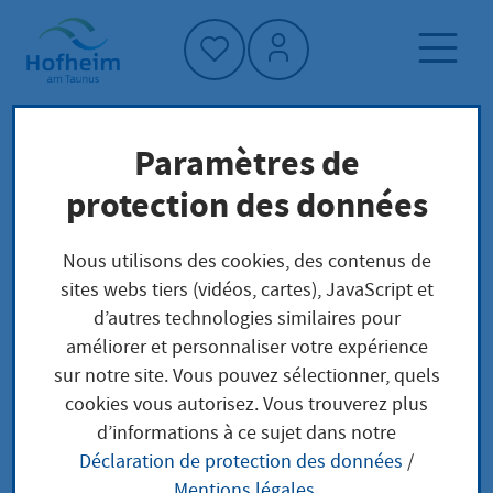
Accueil"
Paramètres de
Page d'accueil
Trouver un service
protection des données
Préoccupations locales
Trennungsunterhalt Festsetzung
Nous utilisons des cookies, des contenus de
sites webs tiers (vidéos, cartes), JavaScript et
d’autres technologies similaires pour
Trennungsunterhalt
améliorer et personnaliser votre expérience
sur notre site. Vous pouvez sélectionner, quels
Festsetzung
cookies vous autorisez. Vous trouverez plus
d’informations à ce sujet dans notre
Déclaration de protection des données
/
Mentions légales
.