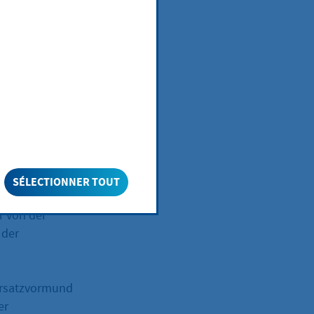
ichkeit im
nd vertreten
lligen
 immer zum Wohle
SÉLECTIONNER TOUT
ung das Gericht,
r von der
 der
Ersatzvormund
er