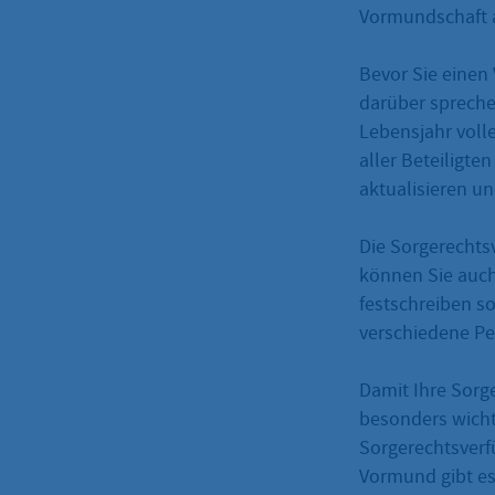
Vormundschaft 
Bevor Sie einen
darüber spreche
Lebensjahr voll
aller Beteiligte
aktualisieren u
Die Sorgerechts
können Sie auch
festschreiben s
verschiedene Pe
Damit Ihre Sorg
besonders wichti
Sorgerechtsver
Vormund gibt es