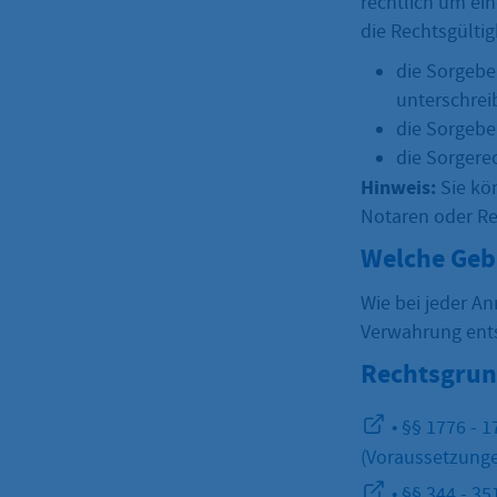
rechtlich um ei
die Rechtsgülti
die Sorgebe
unterschrei
die Sorgebe
die Sorgere
Hinweis:
Sie kö
Notaren oder Re
Welche Geb
Wie bei jeder A
Verwahrung ents
Rechtsgrun
• §§ 1776 - 
(Voraussetzunge
• §§ 344 - 3