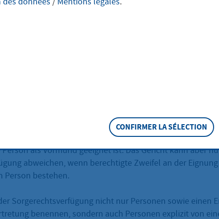
n des données
/
Mentions légales
.
eschreibung
rechtsverfügung haben Eltern oder Alleinerziehende die Mögl
n, wer nach ihrem Tod ihre minderjährigen Kinder als Vormu
lgt die Benennung eines Vormunds in Form einer sog. letztwi
 durch Testament oder Erbvertrag.
orgerechtsverfügung entscheidet dies das Gericht, jedoch
CONFIRMER LA SÉLECTION
erdings entscheidet auch bei bestehender Sorgerechtsverfüg
 Person als Vormund geeignet ist. Das Gericht kann aber nu
ügung abweichen, wenn berechtigte Zweifel an der Eignung
n Person bestehen.
der Sorgerechtsverfügung nicht nur Personen sowie einen 
ertretung benennen, sondern auch Personen explizit von ein