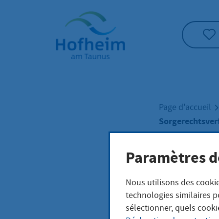
Accueil"
Page d'accueil
Sorgerechtsverf
Paramètres d
Sorg
Nous utilisons des cookie
Geri
technologies similaires p
sélectionner, quels cooki