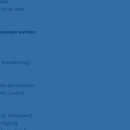
eine
che an eine
genommen werden
n Verwahrung).
ie als Verfasser
aben. Zudem
z.B. Testament)
erfügung