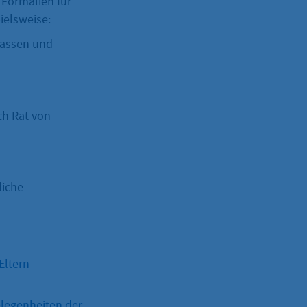
 Formalien für
ielsweise:
fassen und
ch Rat von
liche
Eltern
elegenheiten der