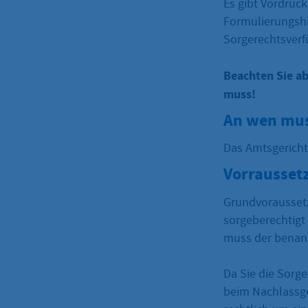
Es gibt Vordruc
Formulierungshi
Sorgerechtsverf
Beachten Sie a
muss!
An wen mus
Das Amtsgericht
Vorrausset
Grundvoraussetzu
sorgeberechtigt
muss der benann
Da Sie die Sorge
beim Nachlassge