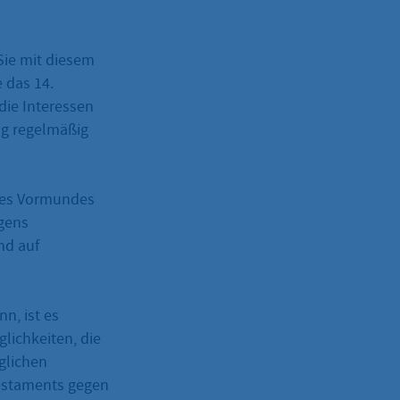
Sie mit diesem
 das 14.
die Interessen
ung regelmäßig
nes Vormundes
gens
nd auf
n, ist es
glichkeiten, die
glichen
Testaments gegen