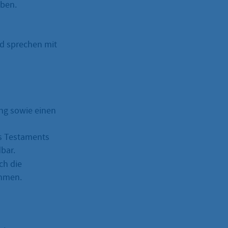
eben.
nd sprechen mit
ng sowie einen
es Testaments
bar.
ch die
ehmen.