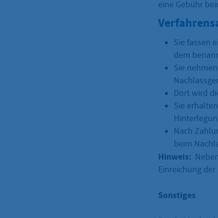
eine Gebühr bei
Verfahrens
Sie fassen 
dem benann
Sie nehmen 
Nachlassger
Dort wird d
Sie erhalte
Hinterlegun
Nach Zahlun
beim Nachla
Hinweis:
Neben 
Einreichung der
Sonstiges