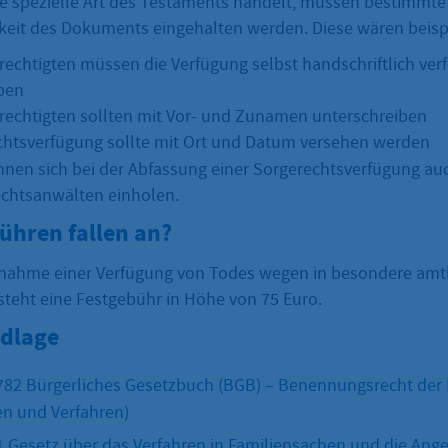
ne spezielle Art des Testaments handelt, müssen bestimmte
gkeit des Dokuments eingehalten werden. Diese wären beisp
rechtigten müssen die Verfügung selbst handschriftlich ver
ben
rechtigten sollten mit Vor- und Zunamen unterschreiben
chtsverfügung sollte mit Ort und Datum versehen werden
nnen sich bei der Abfassung einer Sorgerechtsverfügung au
chtsanwälten einholen.
ühren fallen an?
nnahme einer Verfügung von Todes wegen in besondere amt
teht eine Festgebühr in Höhe von 75 Euro.
dlage
1782 Bürgerliches Gesetzbuch (BGB) – Benennungsrecht der 
n und Verfahren)
51 Gesetz über das Verfahren in Familiensachen und die Ang