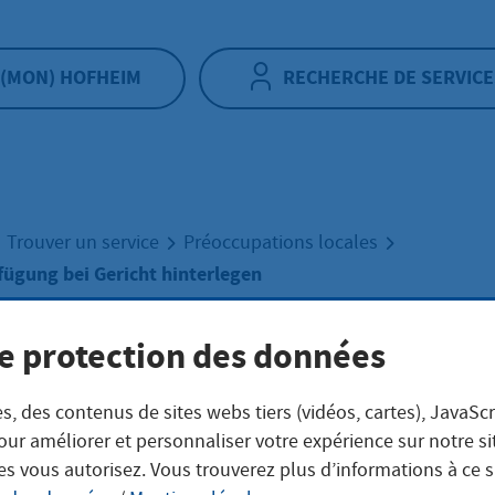
(MON) HOFHEIM
RECHERCHE DE SERVICE
Trouver un service
Préoccupations locales
ügung bei Gericht hinterlegen
e protection des données
erechtsverfügung
s, des contenus de sites webs tiers (vidéos, cartes), JavaScr
cht hinterlegen
our améliorer et personnaliser votre expérience sur notre s
es vous autorisez. Vous trouverez plus d’informations à ce 