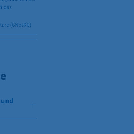
h das
otare (GNotKG)
re
- und