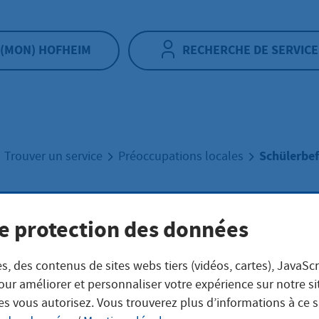
(MON) HOFHEIM
RECHERCHE DE SERVICE
Schülerbe
Trouver un service
Préoccupations locales
lerbeförderung
e protection des données
s, des contenus de sites webs tiers (vidéos, cartes), JavaScr
our améliorer et personnaliser votre expérience sur notre s
es vous autorisez. Vous trouverez plus d’informations à ce 
 Beförderung der Schülerinnen und Schüler obliegt den k