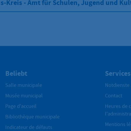
-Kreis - Amt für Schulen, Jugend und Kul
Beliebt
Services
Salle municipale
Notdienste
Musée municipal
Contact
Page d'accueil
Heures de c
l'administr
Bibliothèque municipale
Mentions lé
Indicateur de défauts