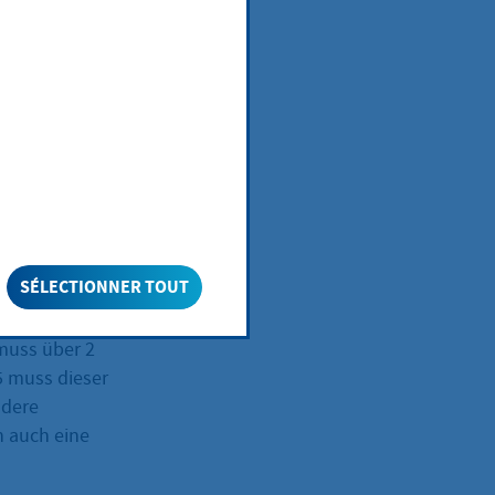
h. die
nenden
r der
gel auch das
erstufe
SÉLECTIONNER TOUT
ndestlänge des
muss über 2
5 muss dieser
ndere
n auch eine