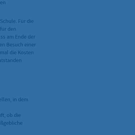
hen
Schule. Für die
für den
uss am Ende der
 den Besuch einer
mal die Kosten
entstanden
llen, in dem
ft, ob die
aßgebliche