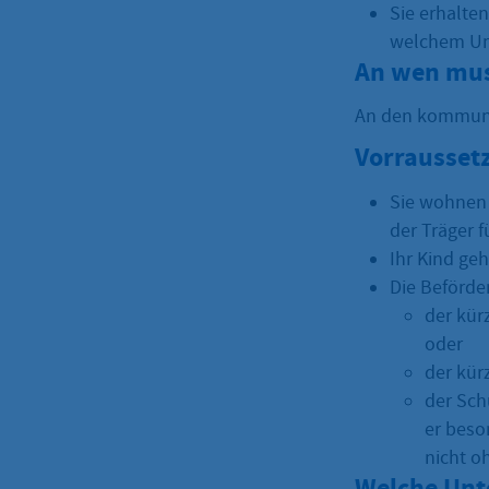
Sie erhalte
welchem Umf
An wen mus
An den kommunale
Vorrausset
Sie wohnen 
der Träger 
Ihr Kind ge
Die Beförde
der kür
oder
der kür
der Sch
er beso
nicht o
Welche Unt