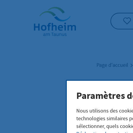
Accueil"
Page d'accueil
Schü
Paramètres d
Nous utilisons des cookie
technologies similaires p
sélectionner, quels cooki
Die notwendige