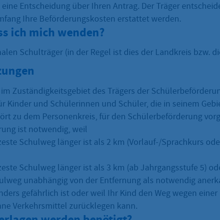
n eine Entscheidung über Ihren Antrag. Der Träger entscheide
ang Ihre Beförderungskosten erstattet werden.
s ich mich wenden?
n Schulträger (in der Regel ist dies der Landkreis bzw. di
zungen
im Zuständigkeitsgebiet des Trägers der Schülerbeförderun
für Kinder und Schülerinnen und Schüler, die in seinem Geb
hört zu dem Personenkreis, für den Schülerbeförderung vorg
rung ist notwendig, weil
zeste Schulweg länger ist als 2 km (Vorlauf-/Sprachkurs od
zeste Schulweg länger ist als 3 km (ab Jahrgangsstufe 5) od
ulweg unabhängig von der Entfernung als notwendig anerka
nders gefährlich ist oder weil Ihr Kind den Weg wegen eine
hne Verkehrsmittel zurücklegen kann.
erlagen werden benötigt?