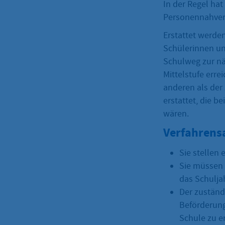
In der Regel hat
Personennahver
Erstattet werde
Schülerinnen un
Schulweg zur nä
Mittelstufe erre
anderen als der
erstattet, die 
wären.
Verfahrens
Sie stellen
Sie müssen 
das Schulja
Der zuständi
Beförderung
Schule zu er