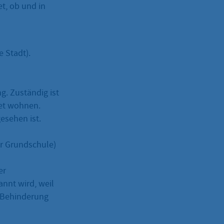
t, ob und in
e Stadt).
g. Zuständig ist
iet wohnen.
esehen ist.
er Grundschule)
er
nnt wird, weil
r Behinderung