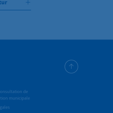
tur
Haut de page
onsultation de
ation municipale
gales