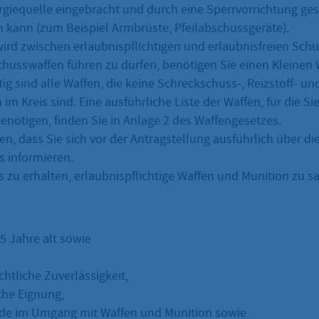
rgiequelle eingebracht und durch eine Sperrvorrichtung ges
 kann (zum Beispiel Armbrüste, Pfeilabschussgeräte).
ird zwischen erlaubnispflichtigen und erlaubnisfreien Sch
Schusswaffen führen zu dürfen, benötigen Sie einen Kleinen 
ig sind alle Waffen, die keine Schreckschuss-, Reizstoff- u
im Kreis sind. Eine ausführliche Liste der Waffen, für die Si
ötigen, finden Sie in Anlage 2 des Waffengesetzes.
n, dass Sie sich vor der Antragstellung ausführlich über d
s informieren.
s zu erhalten, erlaubnispflichtige Waffen und Munition zu
 Jahre alt sowie
htliche Zuverlässigkeit,
che Eignung,
de im Umgang mit Waffen und Munition sowie