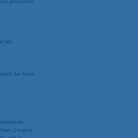
n es persönlich
e) als
ezirk Sie Ihren
fenbehörde
achten/Zeugnis