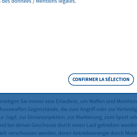
n des données
/
Mentions légales
.
itionssammler
tragen
 und/oder Munition sammeln wollen, müssen Sie bei der z
ine Erlaubnis beantragen.
CONFIRMER LA SÉLECTION
eschreibung
enötigen Sie immer eine Erlaubnis, um Waffen und Munitio
chusswaffen Gegenstände, die zum Angriff oder zur Verteidig
r Jagd, zur Distanzinjektion, zur Markierung, zum Sport od
nd bei denen Geschosse durch einen Lauf getrieben werde
zielt verschossen werden, deren Antriebsenergie durch Musk