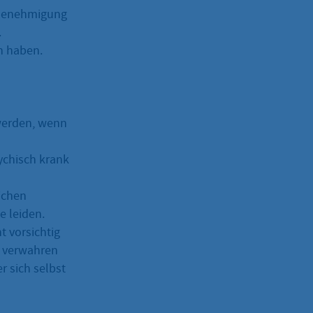
r Genehmigung
.
n haben.
 werden, wenn
ychisch krank
ichen
 leiden.
 vorsichtig
g verwahren
r sich selbst