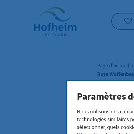
Accueil"
Page d'accueil
Rote Waffenbes
Paramètres d
Rote
Nous utilisons des cookie
für 
technologies similaires p
sélectionner, quels cooki