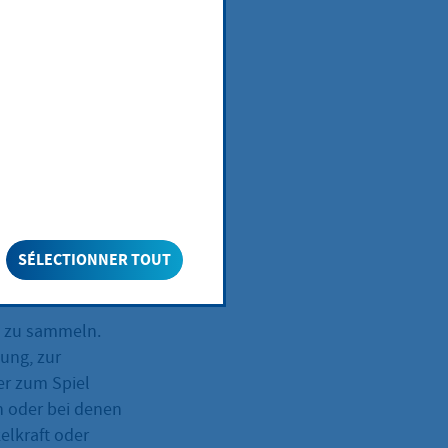
uständigen
SÉLECTIONNER TOUT
n zu sammeln.
ung, zur
er zum Spiel
n oder bei denen
elkraft oder