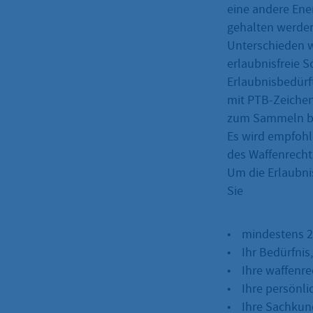
eine andere Ene
gehalten werden
Unterschieden w
erlaubnisfreie 
Erlaubnisbedürft
mit PTB-Zeichen 
zum Sammeln ben
Es wird empfohle
des Waffenrecht
Um die Erlaubni
Sie
• mindestens 25
• Ihr Bedürfnis,
• Ihre waffenrec
• Ihre persönli
• Ihre Sachkun