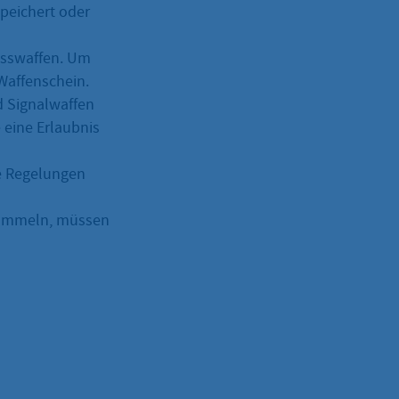
peichert oder
usswaffen. Um
Waffenschein.
nd Signalwaffen
e eine Erlaubnis
ie Regelungen
 sammeln, müssen