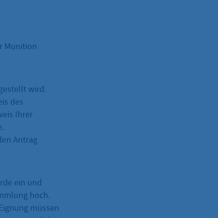
r Munition
estellt wird.
is des
eis Ihrer
e.
den Antrag
rde ein und
ammlung hoch.
e Eignung müssen