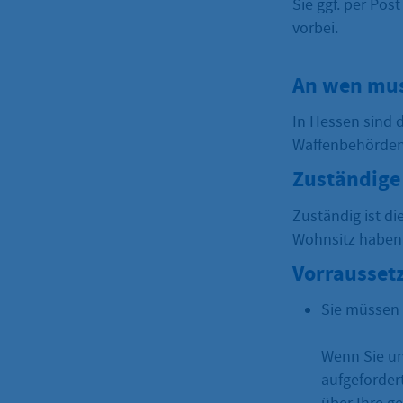
Sie ggf. per Pos
vorbei.
An wen mus
In Hessen sind 
Waffenbehörden
Zuständige 
Zuständig ist di
Wohnsitz haben
Vorrausset
Sie müssen 
Wenn Sie un
aufgeforder