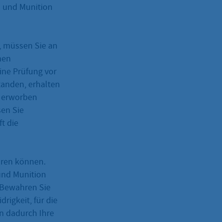
n und Munition
 müssen Sie an
nen
ine Prüfung vor
tanden, erhalten
e erworben
en Sie
t die
hren können.
 und Munition
. Bewahren Sie
rigkeit, für die
n dadurch Ihre