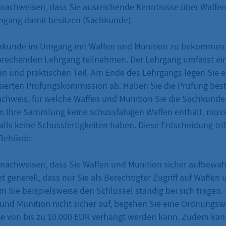
nachweisen, dass Sie ausreichende Kenntnisse über Waffe
gang damit besitzen (Sachkunde).
hkunde im Umgang mit Waffen und Munition zu bekommen,
rechenden Lehrgang teilnehmen. Der Lehrgang umfasst ei
en und praktischen Teil. Am Ende des Lehrgangs legen Sie e
isierten Prüfungskommission ab. Haben Sie die Prüfung bes
achweis, für welche Waffen und Munition Sie die Sachkund
 Ihre Sammlung keine schussfähigen Waffen enthält, müss
ls keine Schussfertigkeiten haben. Diese Entscheidung triff
Behörde.
nachweisen, dass Sie Waffen und Munition sicher aufbewa
 generell, dass nur Sie als Berechtigter Zugriff auf Waffen
m Sie beispielsweise den Schlüssel ständig bei sich tragen
und Munition nicht sicher auf, begehen Sie eine Ordnungswid
e von bis zu 10.000 EUR verhängt werden kann. Zudem kan