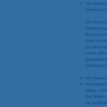
Sie müssen 
sowie im Um
Um die Sac
einem entsp
theoretisch
einer autor
Sie einen N
haben. Wenn
gegebenenfal
zuständige 
Sie müssen 
Das bedeutet
haben, inde
Ihre Waffen 
ein Geldbuß