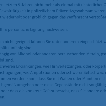
den letzten 5 Jahren nicht mehr als einmal mit richterliche
ewalttätigkeit in polizeilichem Präventivgewahrsam waren
ht wiederholt oder gröblich gegen das Waffenrecht verstoße
Ihre persönliche Eignung nachweisen.
ich nicht geeignet können Sie unter anderem eingeschätzt
chäftsunfähig sind.
ängig von Alkohol oder anderen berauschenden Mitteln, ps
il sind.
schweren Erkrankungen, wie Hirnverletzungen, oder körperl
ächtigungen, wie Amputationen oder schwerer Sehschwäche
men werden kann, dass Sie mit Waffen oder Munition nicht
chgemäß umgehen oder diese Gegenstände nicht sorgfälti
oder dass die konkrete Gefahr besteht, dass Sie andere ode
en.