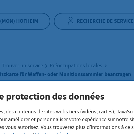
(MON) HOFHEIM
RECHERCHE DE SERVICE
Trouver un service
Préoccupations locales
itzkarte für Waffen- oder Munitionssammler beantragen
e protection des données
 Waffenbesitzkar
s, des contenus de sites webs tiers (vidéos, cartes), JavaScr
Waffen- oder
our améliorer et personnaliser votre expérience sur notre s
es vous autorisez. Vous trouverez plus d’informations à ce 