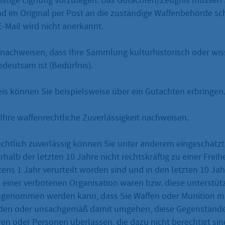
eistige Eignung vorzulegen. Das Gutachten/Zeugnis müssen 
d im Original per Post an die zuständige Waffenbehörde sch
E-Mail wird nicht anerkannt.
nachweisen, dass Ihre Sammlung kulturhistorisch oder wis
edeutsam ist (Bedürfnis).
s können Sie beispielsweise über ein Gutachten erbringen
Ihre waffenrechtliche Zuverlässigkeit nachweisen.
echtlich zuverlässig können Sie unter anderem eingeschätz
rhalb der letzten 10 Jahre nicht rechtskräftig zu einer Freih
ens 1 Jahr verurteilt worden sind und in den letzten 10 Jah
d einer verbotenen Organisation waren bzw. diese unterstüt
ngenommen werden kann, dass Sie Waffen oder Munition m
en oder unsachgemäß damit umgehen, diese Gegenstände n
en oder Personen überlassen, die dazu nicht berechtigt sin