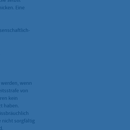
Sie selbst
icken. Eine
senschaftlich-
.
t werden, wenn
eitsstrafe von
ren kein
zt haben.
issbräuchlich
icht sorgfältig
d.