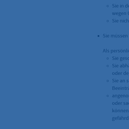
Sie in 
wegen G
Sie nic
Sie müssen 
Als persönl
Sie ges
Sie abh
oder deb
Sie an 
Beeintr
angenom
oder sa
können 
gefährd