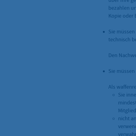
über Ihre g
bezahlen un
Kopie oder 
Sie müssen 
technisch b
Den Nachwei
Sie müssen 
Als waffenr
Sie inne
mindest
Mitglie
nicht a
verwend
verwahr