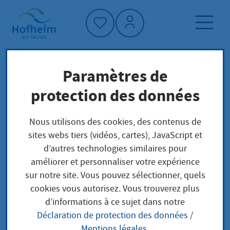
Accueil"
Paramètres de
Page d'accueil
Trouver un service
protection des données
Préoccupations locales
Personalausweis beantragen
Nous utilisons des cookies, des contenus de
sites webs tiers (vidéos, cartes), JavaScript et
d’autres technologies similaires pour
Personalausweis
améliorer et personnaliser votre expérience
sur notre site. Vous pouvez sélectionner, quels
beantragen
cookies vous autorisez. Vous trouverez plus
d’informations à ce sujet dans notre
Déclaration de protection des données
/
Mentions légales
.