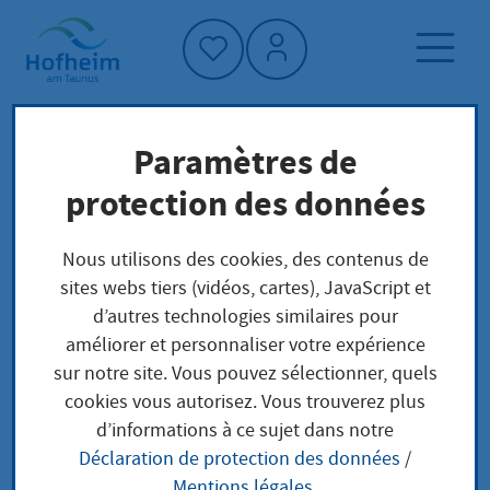
Accueil"
Paramètres de
Page d'accueil
Trouver un service
protection des données
Préoccupations locales
Personalausweis als unter 16-jährige Person
Nous utilisons des cookies, des contenus de
beantragen
sites webs tiers (vidéos, cartes), JavaScript et
d’autres technologies similaires pour
améliorer et personnaliser votre expérience
Personalausweis als
sur notre site. Vous pouvez sélectionner, quels
cookies vous autorisez. Vous trouverez plus
unter 16-jährige
d’informations à ce sujet dans notre
Déclaration de protection des données
/
Person beantragen
Mentions légales
.