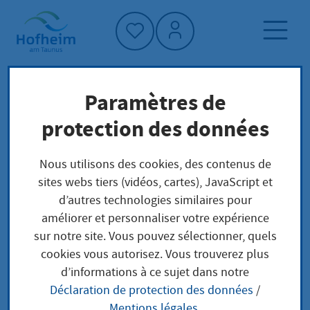
Accueil"
Paramètres de
Page d'accueil
Trouver un service
protection des données
Préoccupations locales
Parkausweis für Bewohner
Nous utilisons des cookies, des contenus de
(Bewohnerparkvorrechte)
sites webs tiers (vidéos, cartes), JavaScript et
d’autres technologies similaires pour
améliorer et personnaliser votre expérience
Parkausweis für
sur notre site. Vous pouvez sélectionner, quels
cookies vous autorisez. Vous trouverez plus
Bewohner
d’informations à ce sujet dans notre
Déclaration de protection des données
/
(Bewohnerparkvorrec
Mentions légales
.