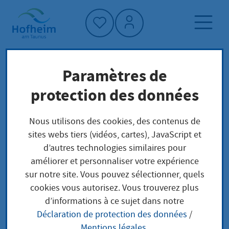
Accueil"
Paramètres de
Page d'accueil
Trouver un service
protection des données
Préoccupations locales
Eine Versammlung anzeigen
Nous utilisons des cookies, des contenus de
sites webs tiers (vidéos, cartes), JavaScript et
d’autres technologies similaires pour
Eine Versammlung
améliorer et personnaliser votre expérience
sur notre site. Vous pouvez sélectionner, quels
anzeigen
cookies vous autorisez. Vous trouverez plus
d’informations à ce sujet dans notre
Déclaration de protection des données
/
Mentions légales
.