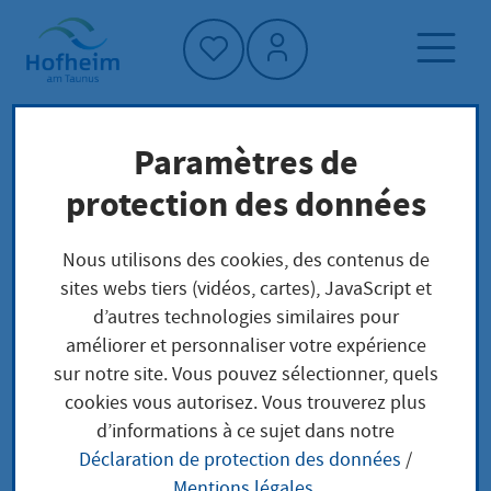
Accueil"
Paramètres de
Page d'accueil
Trouver un service
protection des données
Préoccupations locales
Öffentliche Bekanntmachungen in
Nous utilisons des cookies, des contenus de
Insolvenzverfahren
sites webs tiers (vidéos, cartes), JavaScript et
d’autres technologies similaires pour
améliorer et personnaliser votre expérience
Öffentliche
sur notre site. Vous pouvez sélectionner, quels
cookies vous autorisez. Vous trouverez plus
Bekanntmachungen in
d’informations à ce sujet dans notre
Déclaration de protection des données
/
Insolvenzverfahren
Mentions légales
.