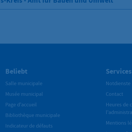
s-Kreis - Amt für Bauen und Umwelt
Beliebt
Services
Salle municipale
Notdienste
Musée municipal
Contact
Page d'accueil
Heures de c
l'administr
Bibliothèque municipale
Mentions lé
Indicateur de défauts