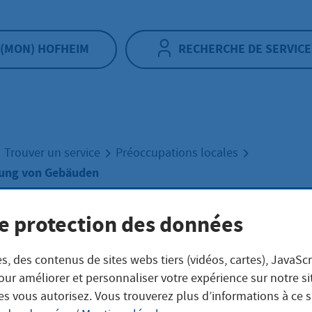
(MON) HOFHEIM
RECHERCHE DE SERVICE
Trouver un service
Préoccupations locales
ung von Gebäuden
e protection des données
zungsänderung v
s, des contenus de sites webs tiers (vidéos, cartes), JavaScr
äuden
our améliorer et personnaliser votre expérience sur notre s
es vous autorisez. Vous trouverez plus d’informations à ce 