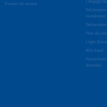
Langage fac
Trouver un service
Déclaration 
numérique
Déclaration 
Plan du site
Login (Extra
RSS-Feed
Paramètres 
données