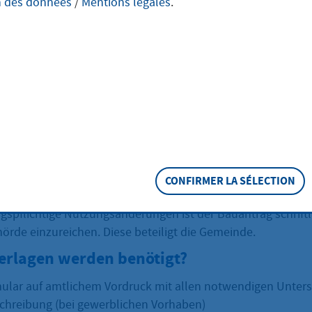
n des données
/
Mentions légales
.
eschreibung
derung ist die Änderung der genehmigten Benutzungsart e
erung der Nutzung - auch ohne bauliche Änderungen - ist
pflichtig, wenn das öffentliche Baurecht an die bauliche A
ndere oder weitergehende Anforderungen stellt. Das ist in 
hren entspricht dem der Genehmigung von Neubauten.
CONFIRMER LA SÉLECTION
s ich mich wenden?
spflichtige Nutzungsänderungen ist der Bauantrag schriftli
örde einzureichen. Diese beteiligt die Gemeinde.
erlagen werden benötigt?
ular auf amtlichem Vordruck mit allen notwendigen Unters
chreibung (bei gewerblichen Vorhaben)