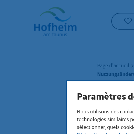
Accueil"
Page d'accueil
Nutzungsänder
Paramètres d
Nut
Nous utilisons des cookie
Geb
technologies similaires p
sélectionner, quels cooki