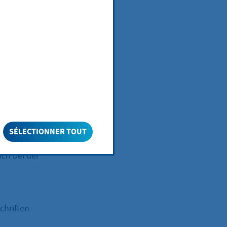
iner baulichen
nlage in der
der Regel der
SÉLECTIONNER TOUT
ch bei der
chriften