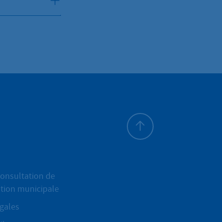
Haut de page
onsultation de
ation municipale
gales