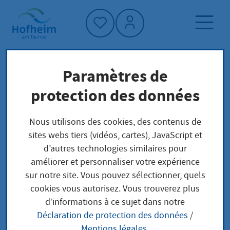
Accueil"
Paramètres de
Page d'accueil
Trouver un service
protection des données
Préoccupations locales
Lebenspartnerschaft - Aufhebung
Nous utilisons des cookies, des contenus de
sites webs tiers (vidéos, cartes), JavaScript et
d’autres technologies similaires pour
Lebenspartnerschaft -
améliorer et personnaliser votre expérience
sur notre site. Vous pouvez sélectionner, quels
Aufhebung
cookies vous autorisez. Vous trouverez plus
d’informations à ce sujet dans notre
Déclaration de protection des données
/
Mentions légales
.