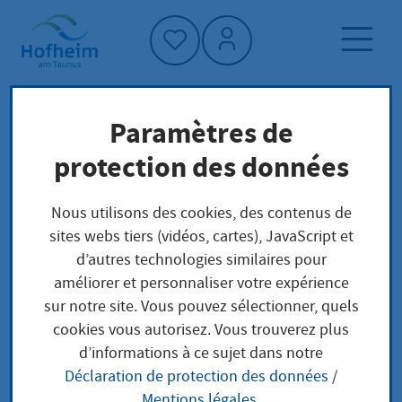
Accueil"
Paramètres de
Page d'accueil
Trouver un service
protection des données
Landschaftsschutz
Préoccupations locales
Nous utilisons des cookies, des contenus de
sites webs tiers (vidéos, cartes), JavaScript et
Landschaftsschutz
d’autres technologies similaires pour
améliorer et personnaliser votre expérience
sur notre site. Vous pouvez sélectionner, quels
cookies vous autorisez. Vous trouverez plus
Leistungsbeschreibung
d’informations à ce sujet dans notre
Déclaration de protection des données
/
Der Landschaftsschutz umfasst alle Maßnahmen
Mentions légales
.
zum besonderen Schutz und zur Pflege von Natur