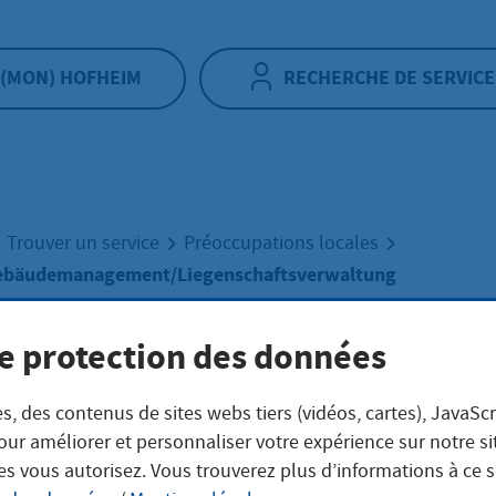
(MON) HOFHEIM
RECHERCHE DE SERVICE
Trouver un service
Préoccupations locales
bäudemanagement/Liegenschaftsverwaltung
e protection des données
munales
s, des contenus de sites webs tiers (vidéos, cartes), JavaScr
äudemanagement
our améliorer et personnaliser votre expérience sur notre s
es vous autorisez. Vous trouverez plus d’informations à ce 