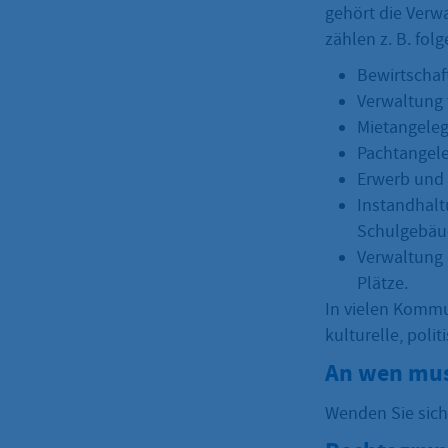
gehört die Ver
zählen z. B. fol
Bewirtschaf
Verwaltung
Mietangele
Pachtangel
Erwerb und
Instandhal
Schulgebäu
Verwaltung
Plätze.
In vielen Kommun
kulturelle, poli
An wen mus
Wenden Sie sich