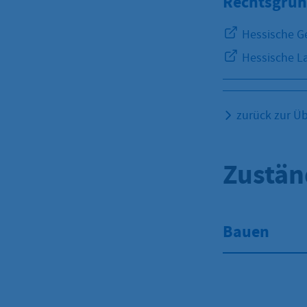
Rechtsgrun
Hessische G
Hessische L
zurück zur Üb
Zustän
Bauen