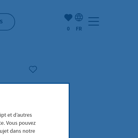
Nombre d'éléments mis en s
S
0
FR
Sélection de la langue: F
ipt et d’autres
/Lie
ite. Vous pouvez
sujet dans notre