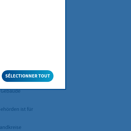
g
Gebäude
chulen,
, Schwimmbäder,
SÉLECTIONNER TOUT
n Gebäude
hörden ist für
Landkreise