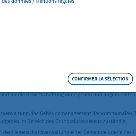
n des données
/
Mentions légales
.
chaftsverwaltun
eschreibung
eise verfügen oft über zahlreiche Liegenschaften bzw. 
er Nutzung. Dies sind hauptsächlich Verwaltungsgebäude, S
Veranstaltungsräume, aber auch Wohngebäude, Grillhütten
CONFIRMER LA SÉLECTION
rstätten u.v.m.
ind für die Bewirtschaftung der eigenen und angemietete
ftsverwaltung/das Gebäudemanagement der kommunalen Be
n Aufgaben im Bereich des Grundstückswesens zuständig.
 der Liegenschaftsverwaltung einer Gemeinde oder eines 