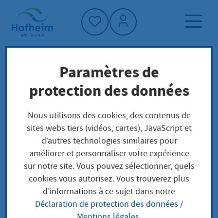
Accueil"
Paramètres de
Page d'accueil
Trouver un service
protection des données
Préoccupations locales
Kommunale Sporthallen und Sportplätzen
Nous utilisons des cookies, des contenus de
kostenfreie Nutzung erlauben für
sites webs tiers (vidéos, cartes), JavaScript et
gemeinnützige Sportvereine und –verbände
d’autres technologies similaires pour
améliorer et personnaliser votre expérience
sur notre site. Vous pouvez sélectionner, quels
Kommunale
cookies vous autorisez. Vous trouverez plus
d’informations à ce sujet dans notre
Sporthallen und
Déclaration de protection des données
/
Mentions légales
.