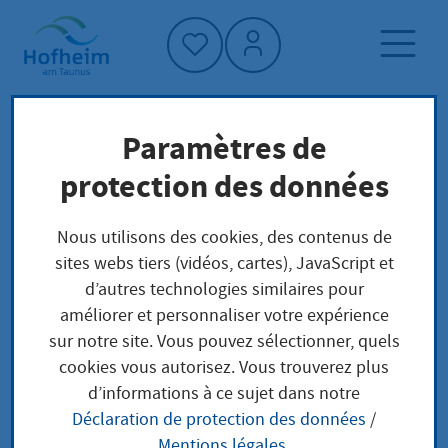
Accueil"
Paramètres de
Page d'accueil
Trouver un service
protection des données
Préoccupations locales
Kfz: Zulassungsbescheinigung Teil II
Nous utilisons des cookies, des contenus de
(Fahrzeugbrief) ersetzen
sites webs tiers (vidéos, cartes), JavaScript et
d’autres technologies similaires pour
améliorer et personnaliser votre expérience
Kfz:
sur notre site. Vous pouvez sélectionner, quels
cookies vous autorisez. Vous trouverez plus
Zulassungsbescheinig
d’informations à ce sujet dans notre
Déclaration de protection des données
/
ung Teil II
Mentions légales
.