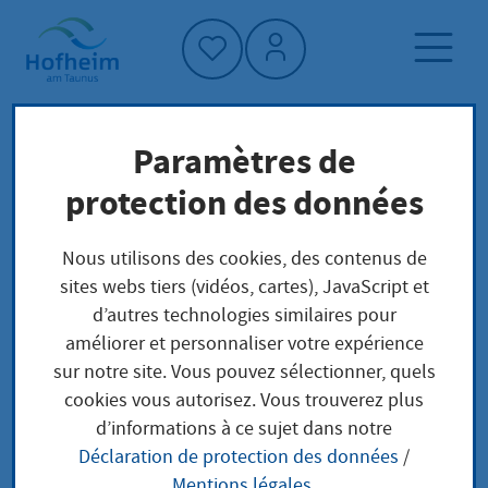
Accueil"
Paramètres de
Page d'accueil
Trouver un service
protection des données
Préoccupations locales
Kfz: Zulassungsbescheinigung Teil I
Nous utilisons des cookies, des contenus de
(Fahrzeugschein) ersetzen
sites webs tiers (vidéos, cartes), JavaScript et
d’autres technologies similaires pour
améliorer et personnaliser votre expérience
Kfz:
sur notre site. Vous pouvez sélectionner, quels
cookies vous autorisez. Vous trouverez plus
Zulassungsbescheinig
d’informations à ce sujet dans notre
Déclaration de protection des données
/
ung Teil I
Mentions légales
.