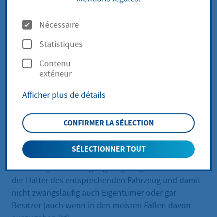
(Fahrzeugschein)
O
Nécessaire
ersetzen
p
Statistiques
t
Contenu
i
extérieur
o
Leistungsbeschreibung
Afficher plus de détails
n
Die Zulassungsbescheinigung Teil I hat den
s
Fahrzeugschein abgelöst. Sie ist eine amtliche
CONFIRMER LA SÉLECTION
Urkunde zur Klärung des Eigentums an einem
Kraftfahrzeug und der Erfüllung der technischen
SÉLECTIONNER TOUT
Betriebsvoraussetzungen. Die in der
Zulassungsbescheinigung eingetragene Person ist
der Halter des entsprechenden Fahrzeug und damit
nicht zwangsläufig auch Eigentümer oder gar
Besitzer (auch wenn in den meisten Fällen davon