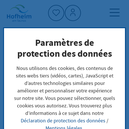
Accueil"
Paramètres de
Page d'accueil
Trouver un service
protection des données
Préoccupations locales
Kfz: Zulassungsbescheinigung Teil I
Nous utilisons des cookies, des contenus de
(Fahrzeugschein)
sites webs tiers (vidéos, cartes), JavaScript et
d’autres technologies similaires pour
améliorer et personnaliser votre expérience
Kfz:
sur notre site. Vous pouvez sélectionner, quels
cookies vous autorisez. Vous trouverez plus
Zulassungsbescheinig
d’informations à ce sujet dans notre
Déclaration de protection des données
/
ung Teil I
Mentions légales
.