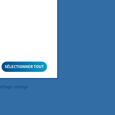
iedigung oder
traßenverkehr
aßenverkehr
eichen des
nfrage den
uskunft).
ug des
SÉLECTIONNER TOUT
nfrage strenge