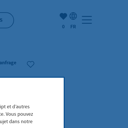
Nombre d'éléments mis en s
S
0
FR
Sélection de la langue: F
ranfrage
ipt et d’autres
ite. Vous pouvez
sujet dans notre