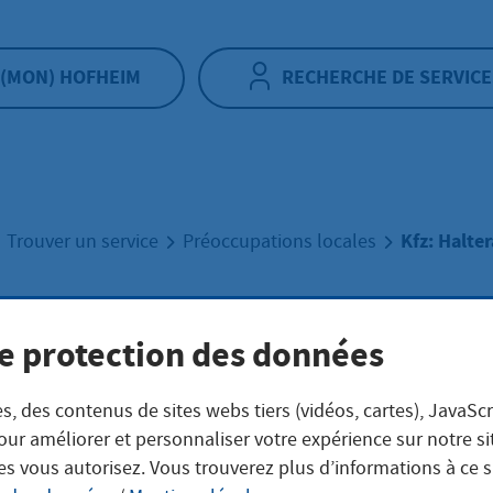
(MON) HOFHEIM
RECHERCHE DE SERVICE
Kfz: Halte
Trouver un service
Préoccupations locales
 Halteranfrage
e protection des données
s, des contenus de sites webs tiers (vidéos, cartes), JavaScr
our améliorer et personnaliser votre expérience sur notre s
es vous autorisez. Vous trouverez plus d’informations à ce 
eschreibung