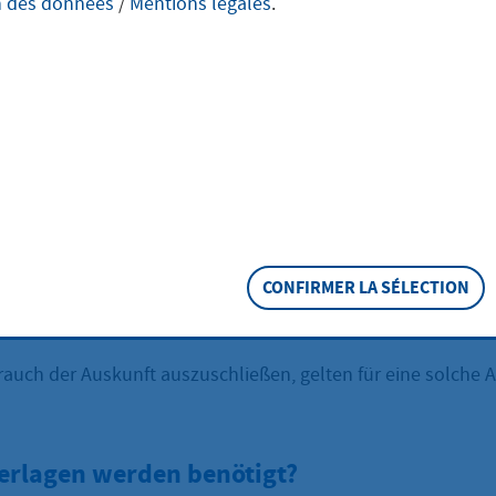
n des données
/
Mentions légales
.
ltendmachung, Sicherung oder Vollstreckung oder zur Befr
htsansprüchen im Zusammenhang mit der Teilnahme am S
rsatzansprüche gegen den Unfallgegner und dessen Kfz-
icherung) oder zur Erhebung einer Privatklage wegen im Str
töße geltend machen wollen, aber nur das amtliche Kennz
n Fahrzeugs kennen, gibt es die Möglichkeit, mittels Haltera
 dessen Versicherung zu ermitteln (sog. einfache Registera
s ich mich wenden?
 an die Kfz-Zulassungsstelle, in dessen Bereich das Fahrze
CONFIRMER LA SÉLECTION
gelassen ist. Die Anfrage muss schriftlich erfolgen.
auch der Auskunft auszuschließen, gelten für eine solche A
erlagen werden benötigt?