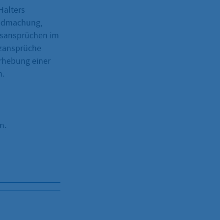
Halters
tendmachung,
tsansprüchen im
tzansprüche
Erhebung einer
n.
n.