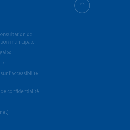
Haut de page
onsultation de
ation municipale
gales
ile
sur l'accessibilité
de confidentialité
net)