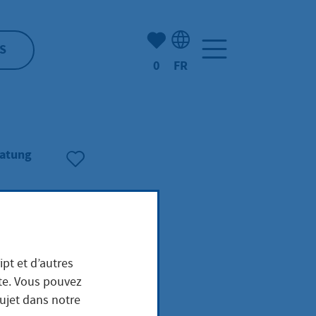
Nombre d'éléments mis en s
S
0
FR
Sélection de la langue: F
atung
ipt et d’autres
ite. Vous pouvez
sujet dans notre