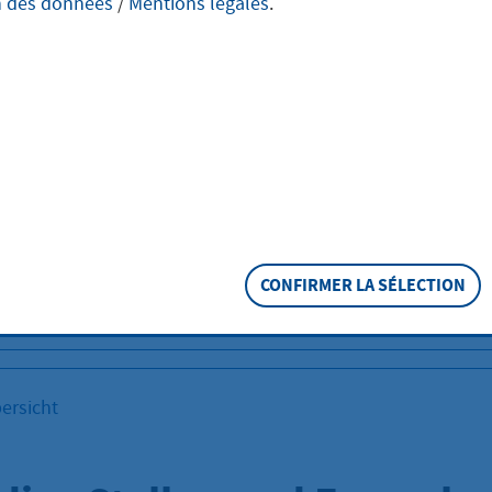
n des données
/
Mentions légales
.
kann sowohl als Aufgabe der Jugendarbeit als auch in ein
d Familienberatungsstelle wahrgenommen werden.
beit versteht sich die Jugendberatung heute stärker im Kon
erter Jugend- und Freizeitarbeit.
tionen erhalten Sie auch unter der Leistungsbeschreibung 
 und Lebensberatung".
CONFIRMER LA SÉLECTION
Ehe-,Familien und Lebensberatung
ersicht