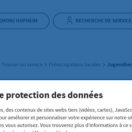
(MON) HOFHEIM
RECHERCHE DE SERVICE
Jugendber
Trouver un service
Préoccupations locales
endberatung
e protection des données
s, des contenus de sites webs tiers (vidéos, cartes), JavaScr
our améliorer et personnaliser votre expérience sur notre s
es vous autorisez. Vous trouverez plus d’informations à ce 
eschreibung