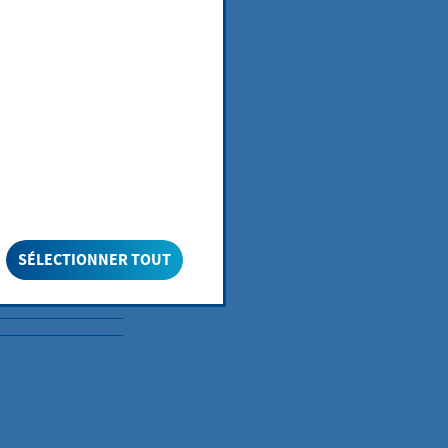
er Jugend-,
text mobiler
"Erziehungs-,
SÉLECTIONNER TOUT