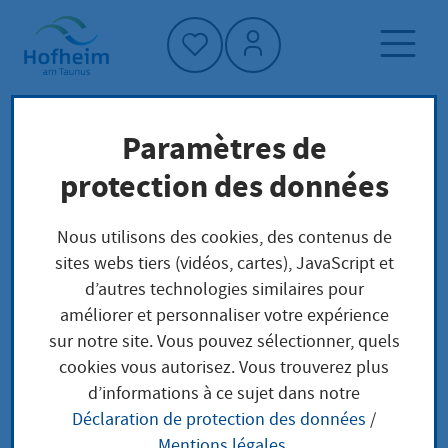
Accueil"
Paramètres de
Page d'accueil
Trouver un service
protection des données
Préoccupations locales
Hundeausbildung zu Schutzzwecken, Erlaubnis
Nous utilisons des cookies, des contenus de
(Schutzhundeausbildung)
sites webs tiers (vidéos, cartes), JavaScript et
d’autres technologies similaires pour
améliorer et personnaliser votre expérience
Hundeausbildung zu
sur notre site. Vous pouvez sélectionner, quels
cookies vous autorisez. Vous trouverez plus
Schutzzwecken,
d’informations à ce sujet dans notre
Déclaration de protection des données
/
Erlaubnis
Mentions légales
.