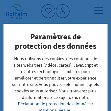
Accueil"
Paramètres de
Page d'accueil
Trouver un service
protection des données
Gefährliche Hunde
Préoccupations locales
Nous utilisons des cookies, des contenus de
sites webs tiers (vidéos, cartes), JavaScript et
Gefährliche Hunde
d’autres technologies similaires pour
améliorer et personnaliser votre expérience
sur notre site. Vous pouvez sélectionner, quels
cookies vous autorisez. Vous trouverez plus
Leistungsbeschreibung
d’informations à ce sujet dans notre
Déclaration de protection des données
/
Alle Bundesländer haben Gesetze bzw.
Mentions légales
.
Verordnungen zur Abwehr der von Hunden