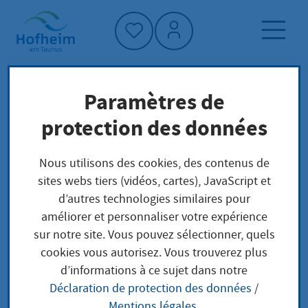
Accueil"
Paramètres de
Page d'accueil
Trouver un service
protection des données
Préoccupations locales
Europäische Genossenschaft (SCE) anmelden
Nous utilisons des cookies, des contenus de
sites webs tiers (vidéos, cartes), JavaScript et
d’autres technologies similaires pour
Europäische
améliorer et personnaliser votre expérience
sur notre site. Vous pouvez sélectionner, quels
Genossenschaft (SCE)
cookies vous autorisez. Vous trouverez plus
d’informations à ce sujet dans notre
anmelden
Déclaration de protection des données
/
Mentions légales
.