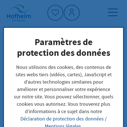
Accueil"
Paramètres de
Page d'accueil
Trouver un service
protection des données
Préoccupations locales
Ersatz der Aufwendungen für eine
Nous utilisons des cookies, des contenus de
ehrenamtliche Betreuung beantragen
sites webs tiers (vidéos, cartes), JavaScript et
d’autres technologies similaires pour
améliorer et personnaliser votre expérience
Ersatz der
sur notre site. Vous pouvez sélectionner, quels
cookies vous autorisez. Vous trouverez plus
Aufwendungen für
d’informations à ce sujet dans notre
Déclaration de protection des données
/
eine ehrenamtliche
Mentions légales
.