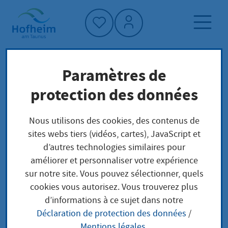
Accueil"
Paramètres de
Page d'accueil
Trouver un service
protection des données
Préoccupations locales
Erlaubnis zum Führen der Berufsbezeichnung
Nous utilisons des cookies, des contenus de
Diätassistentin / Diätassistent beantragen
sites webs tiers (vidéos, cartes), JavaScript et
d’autres technologies similaires pour
améliorer et personnaliser votre expérience
Erlaubnis zum Führen
sur notre site. Vous pouvez sélectionner, quels
cookies vous autorisez. Vous trouverez plus
der
d’informations à ce sujet dans notre
Déclaration de protection des données
/
Berufsbezeichnung
Mentions légales
.