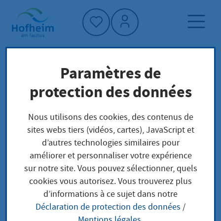
Accueil"
Paramètres de
Page d'accueil
Trouver un service
protection des données
Préoccupations locales
Eintragen eines Berechtigten, um das
Nous utilisons des cookies, des contenus de
Grundbuch zu berichtigen
sites webs tiers (vidéos, cartes), JavaScript et
d’autres technologies similaires pour
améliorer et personnaliser votre expérience
Eintragen eines
sur notre site. Vous pouvez sélectionner, quels
cookies vous autorisez. Vous trouverez plus
Berechtigten, um das
d’informations à ce sujet dans notre
Déclaration de protection des données
/
Grundbuch zu
Mentions légales
.