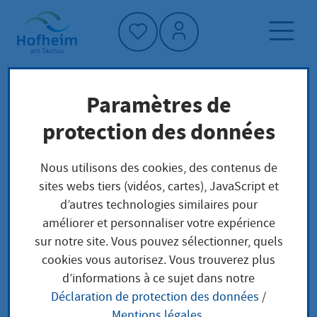
Accueil"
Paramètres de
Page d'accueil
Trouver un service
protection des données
Préoccupations locales
Bezuschussung Altersabsicherung von
Nous utilisons des cookies, des contenus de
Pflegepersonen Versorgung
sites webs tiers (vidéos, cartes), JavaScript et
d’autres technologies similaires pour
améliorer et personnaliser votre expérience
Bezuschussung
sur notre site. Vous pouvez sélectionner, quels
cookies vous autorisez. Vous trouverez plus
Altersabsicherung von
d’informations à ce sujet dans notre
Déclaration de protection des données
/
Pflegepersonen
Mentions légales
.