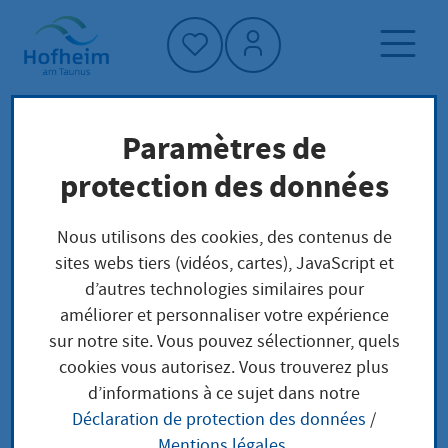
Accueil"
Paramètres de
Page d'accueil
Trouver un service
protection des données
Préoccupations locales
Beratung und Beistandschaft bei der
Nous utilisons des cookies, des contenus de
Feststellung der Vaterschaft
sites webs tiers (vidéos, cartes), JavaScript et
d’autres technologies similaires pour
améliorer et personnaliser votre expérience
Beratung und
sur notre site. Vous pouvez sélectionner, quels
cookies vous autorisez. Vous trouverez plus
Beistandschaft bei der
d’informations à ce sujet dans notre
Déclaration de protection des données
/
Feststellung der
Mentions légales
.