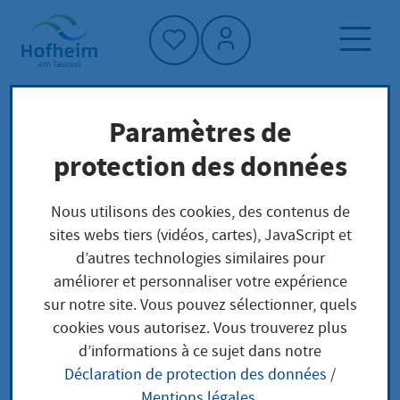
Accueil"
Paramètres de
Page d'accueil
Trouver un service
protection des données
Baukontrolle
Préoccupations locales
Nous utilisons des cookies, des contenus de
sites webs tiers (vidéos, cartes), JavaScript et
Baukontrolle
d’autres technologies similaires pour
améliorer et personnaliser votre expérience
sur notre site. Vous pouvez sélectionner, quels
cookies vous autorisez. Vous trouverez plus
Leistungsbeschreibung
d’informations à ce sujet dans notre
Déclaration de protection des données
/
Alle Anlagen im Geltungsbereich der Hessischen
Mentions légales
.
Bauordnung sind so anzuordnen, zu errichten, zu