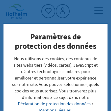
Accueil"
Paramètres de
Page d'accueil
Trouver un service
protection des données
Préoccupations locales
Ausschlagung der Erbschaft Niederschrift
Nous utilisons des cookies, des contenus de
sites webs tiers (vidéos, cartes), JavaScript et
d’autres technologies similaires pour
Ausschlagung der
améliorer et personnaliser votre expérience
sur notre site. Vous pouvez sélectionner, quels
Erbschaft
cookies vous autorisez. Vous trouverez plus
d’informations à ce sujet dans notre
Niederschrift
Déclaration de protection des données
/
Mentions légales
.