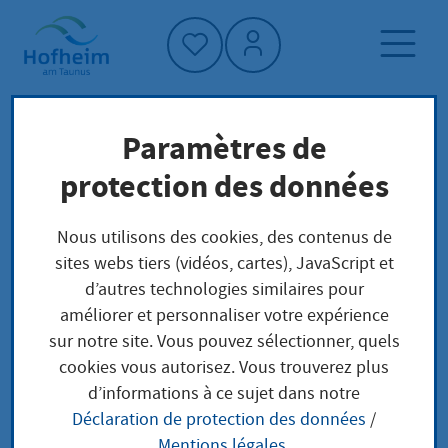
Accueil"
Paramètres de
Page d'accueil
Trouver un service
protection des données
Préoccupations locales
Ausnahmegenehmigung für das Parken als
Nous utilisons des cookies, des contenus de
Handwerker beantragen
sites webs tiers (vidéos, cartes), JavaScript et
d’autres technologies similaires pour
améliorer et personnaliser votre expérience
Ausnahmegenehmigu
sur notre site. Vous pouvez sélectionner, quels
cookies vous autorisez. Vous trouverez plus
ng für das Parken als
d’informations à ce sujet dans notre
Déclaration de protection des données
/
Handwerker
Mentions légales
.