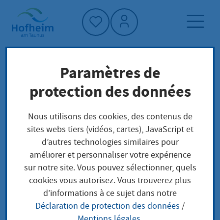
Accueil"
Paramètres de
Page d'accueil
Trouver un service
protection des données
Préoccupations locales
Approbation Ärztin oder Arzt aus
Nous utilisons des cookies, des contenus de
EU/EWR/Schweiz Erteilung
sites webs tiers (vidéos, cartes), JavaScript et
d’autres technologies similaires pour
améliorer et personnaliser votre expérience
Approbation Ärztin
sur notre site. Vous pouvez sélectionner, quels
cookies vous autorisez. Vous trouverez plus
oder Arzt aus
d’informations à ce sujet dans notre
Déclaration de protection des données
/
EU/EWR/Schweiz
Mentions légales
.