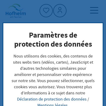
Accueil"
Paramètres de
Page d'accueil
Trouver un service
protection des données
Préoccupations locales
Annahme eines Volljährigen Aussprache
Nous utilisons des cookies, des contenus de
sites webs tiers (vidéos, cartes), JavaScript et
d’autres technologies similaires pour
Annahme eines
améliorer et personnaliser votre expérience
sur notre site. Vous pouvez sélectionner, quels
Volljährigen
cookies vous autorisez. Vous trouverez plus
d’informations à ce sujet dans notre
Aussprache
Déclaration de protection des données
/
Mentions légales
.