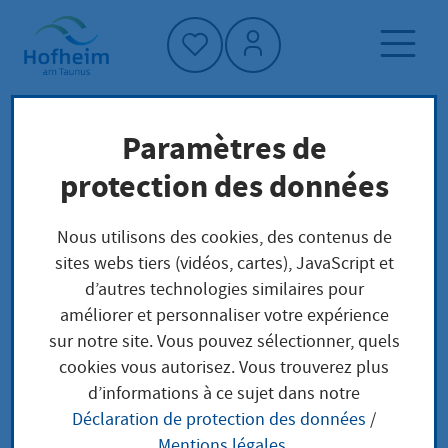
Accueil"
Paramètres de
Page d'accueil
Trouver un service
protection des données
Préoccupations locales
Beratung und Information zu Fragen des
Nous utilisons des cookies, des contenus de
selbstständigen Lebens im Alter erhalten
sites webs tiers (vidéos, cartes), JavaScript et
d’autres technologies similaires pour
améliorer et personnaliser votre expérience
Beratung und
sur notre site. Vous pouvez sélectionner, quels
cookies vous autorisez. Vous trouverez plus
Information zu Fragen
d’informations à ce sujet dans notre
Déclaration de protection des données
/
des selbstständigen
Mentions légales
.