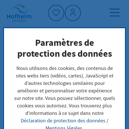
Accueil"
Paramètres de
Page d'accueil
Trouver un service
protection des données
Préoccupations locales
Als Einzelkaufmann anmelden
Nous utilisons des cookies, des contenus de
sites webs tiers (vidéos, cartes), JavaScript et
d’autres technologies similaires pour
Als Einzelkaufmann
améliorer et personnaliser votre expérience
sur notre site. Vous pouvez sélectionner, quels
anmelden
cookies vous autorisez. Vous trouverez plus
d’informations à ce sujet dans notre
Déclaration de protection des données
/
Mentions légales
.