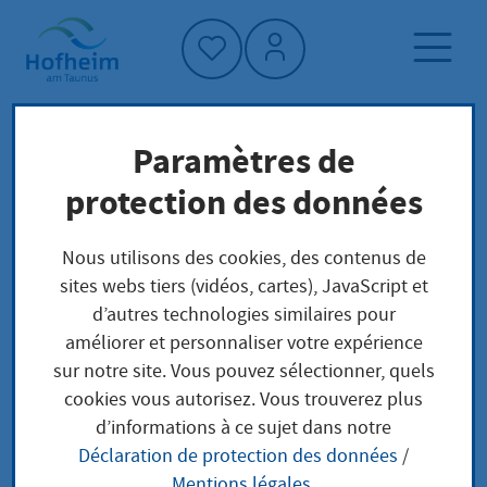
Accueil"
Paramètres de
Page d'accueil
Trouver un service
protection des données
Préoccupations locales
Abwicklung der Aufnahme in die
Nous utilisons des cookies, des contenus de
Vorauswahlliste für Insolvenzverwalter
sites webs tiers (vidéos, cartes), JavaScript et
Durchführung
d’autres technologies similaires pour
améliorer et personnaliser votre expérience
sur notre site. Vous pouvez sélectionner, quels
Abwicklung der
cookies vous autorisez. Vous trouverez plus
d’informations à ce sujet dans notre
Aufnahme in die
Déclaration de protection des données
/
Mentions légales
.