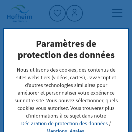
Accueil"
Paramètres de
Page d'accueil
Trouver un service
protection des données
Préoccupations locales
Abgeschlepptes Fahrzeug Auskunft erhalten
Nous utilisons des cookies, des contenus de
sites webs tiers (vidéos, cartes), JavaScript et
d’autres technologies similaires pour
Abgeschlepptes
améliorer et personnaliser votre expérience
sur notre site. Vous pouvez sélectionner, quels
Fahrzeug Auskunft
cookies vous autorisez. Vous trouverez plus
d’informations à ce sujet dans notre
erhalten
Déclaration de protection des données
/
Mentions légales
.