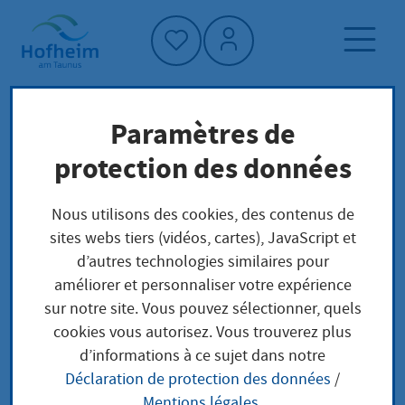
Accueil"
Paramètres de
Page d'accueil
Trouver un service
protection des données
Préoccupations locales
Abfallentsorgernummer Erteilung
Nous utilisons des cookies, des contenus de
sites webs tiers (vidéos, cartes), JavaScript et
d’autres technologies similaires pour
Abfallentsorgernumm
améliorer et personnaliser votre expérience
sur notre site. Vous pouvez sélectionner, quels
er Erteilung
cookies vous autorisez. Vous trouverez plus
d’informations à ce sujet dans notre
Déclaration de protection des données
/
Mentions légales
.