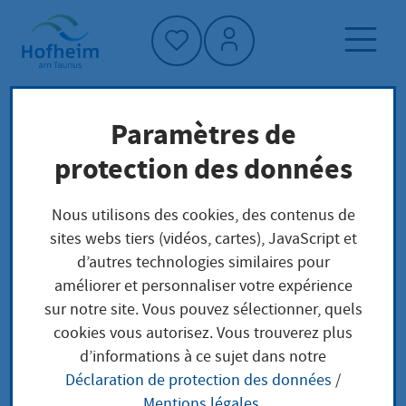
Accueil"
Paramètres de
Page d'accueil
Trouver un service
protection des données
Préoccupations locales
Abfall: Gartenabfälle entsorgen
Nous utilisons des cookies, des contenus de
sites webs tiers (vidéos, cartes), JavaScript et
d’autres technologies similaires pour
Abfall: Gartenabfälle
améliorer et personnaliser votre expérience
sur notre site. Vous pouvez sélectionner, quels
entsorgen
cookies vous autorisez. Vous trouverez plus
d’informations à ce sujet dans notre
Déclaration de protection des données
/
Mentions légales
.