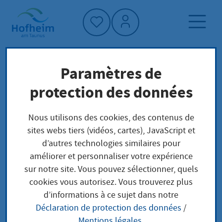
Accueil"
Paramètres de
Page d'accueil
Actualités et appels d'offres
protection des données
Au revoir, Chinon
Aktuelles aus Hofheim
Nous utilisons des cookies, des contenus de
sites webs tiers (vidéos, cartes), JavaScript et
d’autres technologies similaires pour
Au revoir, Chinon
améliorer et personnaliser votre expérience
sur notre site. Vous pouvez sélectionner, quels
jeudi, 05.06.2025
|
Leben in Hofheim
cookies vous autorisez. Vous trouverez plus
d’informations à ce sujet dans notre
Nach vier Tagen ist der traditionelle
Déclaration de protection des données
/
Mentions légales
.