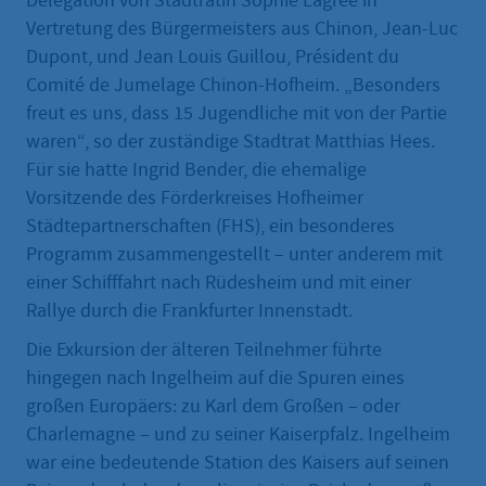
Delegation von Stadträtin Sophie Lagrée in
Vertretung des Bürgermeisters aus Chinon, Jean-Luc
Dupont, und Jean Louis Guillou, Président du
Comité de Jumelage Chinon-Hofheim. „Besonders
freut es uns, dass 15 Jugendliche mit von der Partie
waren“, so der zuständige Stadtrat Matthias Hees.
Für sie hatte Ingrid Bender, die ehemalige
Vorsitzende des Förderkreises Hofheimer
Städtepartnerschaften (FHS), ein besonderes
Programm zusammengestellt – unter anderem mit
einer Schifffahrt nach Rüdesheim und mit einer
Rallye durch die Frankfurter Innenstadt.
Die Exkursion der älteren Teilnehmer führte
hingegen nach Ingelheim auf die Spuren eines
großen Europäers: zu Karl dem Großen – oder
Charlemagne – und zu seiner Kaiserpfalz. Ingelheim
war eine bedeutende Station des Kaisers auf seinen