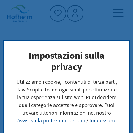
Home"
Pagina iniziale
Notizie e offerte
eventi
Impostazioni sulla
Suppenessen der Familie Nord
privacy
Utilizziamo i cookie, i contenuti di terze parti,
JavaScript e tecnologie simili per ottimizzare
Suppenessen der
la tua esperienza sul sito web. Puoi decidere
quali categorie accettare e approvare. Puoi
Familie Nord
trovare ulteriori informazioni nel nostro
Avvisi sulla protezione dei dati
/
Impressum
.
mercoledì, 17.
|
dalle 12:00
|
Stadtteiltreff