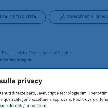
RTALE DELLA CITTÀ
TROVATORE DI SERVI
Trova servizi
Preoccupazioni locali
dget beantragen
ittlungsbudget
sulla privacy
ntenuti di terze parti, JavaScript e tecnologie simili per otti
tragen
e quali categorie accettare e approvare. Puoi trovare ulterio
ione dei dati
/
Impressum
.