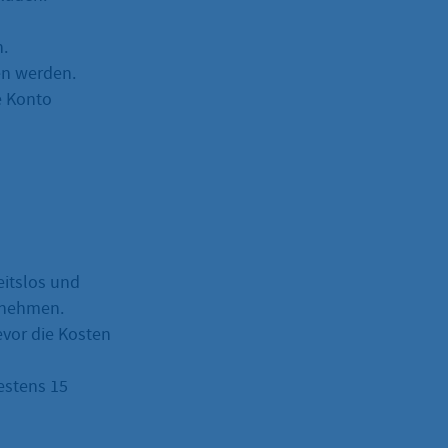
.
en werden.
e Konto
eitslos und
ufnehmen.
vor die Kosten
estens 15