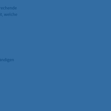
prechende
it, welche
tändigen