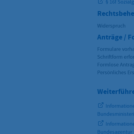
§ 16f Sozial
Rechtsbehe
Widerspruch
Anträge / 
Formulare vorh
Schriftform erfo
Formlose Antrag
Persönliches Er
Weiterführ
Informatione
Bundesministeri
Informatione
Bundesagentur f