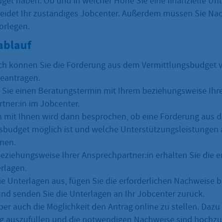
get haben. Ob und in welcher Höhe Sie eine finanzielle Un
heidet Ihr zuständiges Jobcenter. Außerdem müssen Sie Na
orlegen.
ablauf
ch können Sie die Förderung aus dem Vermittlungsbudget v
eantragen.
 Sie einen Beratungstermin mit Ihrem beziehungsweise Ihr
tner:in im Jobcenter.
 mit Ihnen wird dann besprochen, ob eine Förderung aus 
sbudget möglich ist und welche Unterstützungsleistungen
nen.
eziehungsweise Ihrer Ansprechpartner:in erhalten Sie die
rlagen.
die Unterlagen aus, fügen Sie die erforderlichen Nachweise
und senden Sie die Unterlagen an Ihr Jobcenter zurück.
er auch die Möglichkeit den Antrag online zu stellen. Dazu 
g auszufüllen und die notwendigen Nachweise sind hochzu