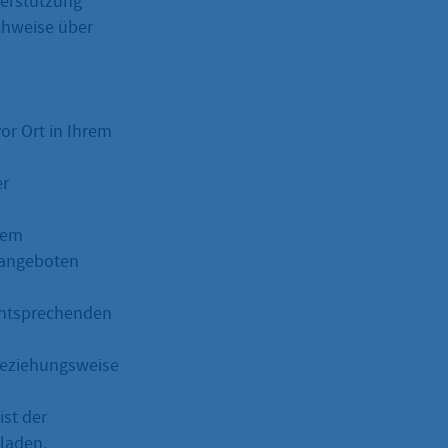
terstützung
chweise über
or Ort in Ihrem
er
dem
 angeboten
 entsprechenden
 beziehungsweise
ist der
laden.