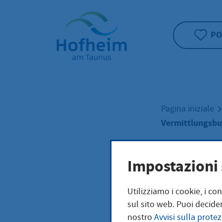
Home"
PO
Pagina iniziale
Vermittlungsbu
Verm
Impostazioni 
Utilizziamo i cookie, i co
bean
sul sito web. Puoi decider
nostro
Avvisi sulla protez