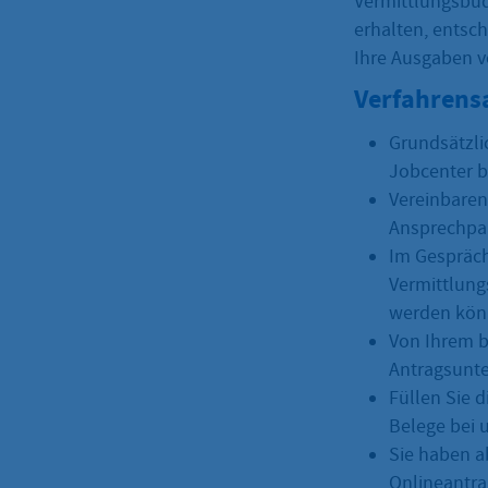
Vermittlungsbud
erhalten, entsc
Ihre Ausgaben v
Verfahrens
Grundsätzli
Jobcenter b
Vereinbaren
Ansprechpar
Im Gespräch
Vermittlung
werden kön
Von Ihrem b
Antragsunte
Füllen Sie 
Belege bei 
Sie haben ab
Onlineantra