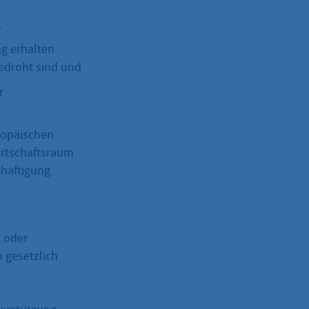
.
g erhalten
bedroht sind und
r
uropäischen
irtschaftsraum
chäftigung
t oder
n gesetzlich