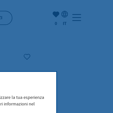
(Mio) Hofheim:
ZI
0
IT
Selezione della lingua: It
mizzare la tua esperienza
ri informazioni nel