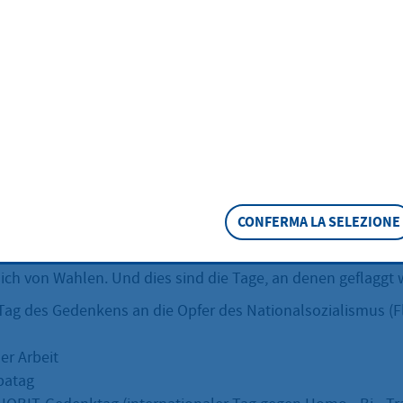
n manchen Tagen Flaggen vor dem Hofheimer Rathaus? B
 das fragen und im Rathaus anrufen, wird erklärt, dass es ei
ffentlicher Gebäude“ des Landes Hessen gibt. Darin wird 
estimmten Tagen im Jahr ihre Dienstgebäude zu beflaggen 
weiligen Ereignisses öffentlich zu unterstreichen.
ick
 Reihe von feststehenden Tagen, an denen die Europa-, die 
CONFERMA LA SELEZIONE
hisst werden. Per Anordnung des Landesgesetzgebers kön
gnissen noch zusätzliche Termine festgelegt werden. Immer
ich von Wahlen. Und dies sind die Tage, an denen geflaggt 
 Tag des Gedenkens an die Opfer des Nationalsozialismus (F
der Arbeit
opatag