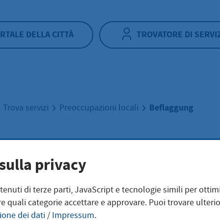
RTALE DELLA CITTÀ
TROVATORE DI SERVI
Beflaggung
Trova servizi
Preoccupazioni locali
aggung
sulla privacy
ntenuti di terze parti, JavaScript e tecnologie simili per otti
e quali categorie accettare e approvare. Puoi trovare ulterio
ione dei dati
/
Impressum
.