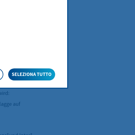
ürgerinnen und
n „Gesetz über
Gemeinden
und so die
Bundes- und die
SELEZIONA TUTTO
nen bei
 geflaggt wird
wird:
lagge auf