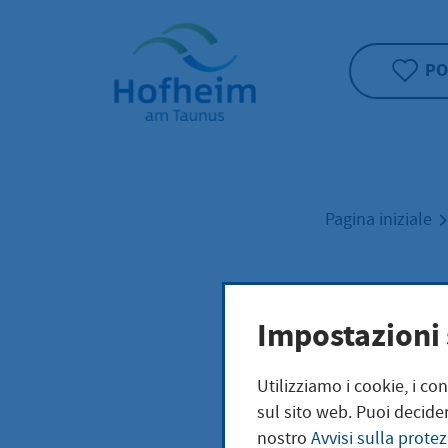
Home"
PO
Pagina iniziale
Befl
Impostazioni 
Utilizziamo i cookie, i co
sul sito web. Puoi decider
nostro
Avvisi sulla protez