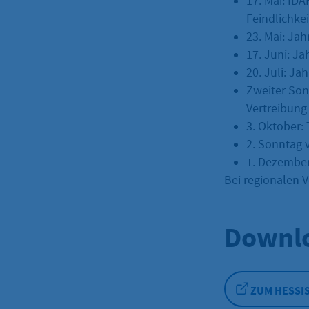
17. Mai: ID
Feindlichkei
23. Mai: Ja
17. Juni: J
20. Juli: Ja
Zweiter Son
Vertreibung
3. Oktober:
2. Sonntag 
1. Dezember
Bei regionalen 
Downlo
ZUM HESSI