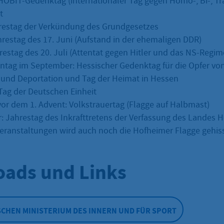
AHOBIT-Gedenktag (internationaler Tag gegen Homo-, Bi-, Tr
t
hrestag der Verkündung des Grundgesetzes
ahrestag des 17. Juni (Aufstand in der ehemaligen DDR)
hrestag des 20. Juli (Attentat gegen Hitler und das NS-Regim
ntag im September: Hessischer Gedenktag für die Opfer von
 und Deportation und Tag der Heimat in Hessen
 Tag der Deutschen Einheit
vor dem 1. Advent: Volkstrauertag (Flagge auf Halbmast)
: Jahrestag des Inkrafttretens der Verfassung des Landes 
Veranstaltungen wird auch noch die Hofheimer Flagge gehiss
ads und Links
SCHEN MINISTERIUM DES INNERN UND FÜR SPORT