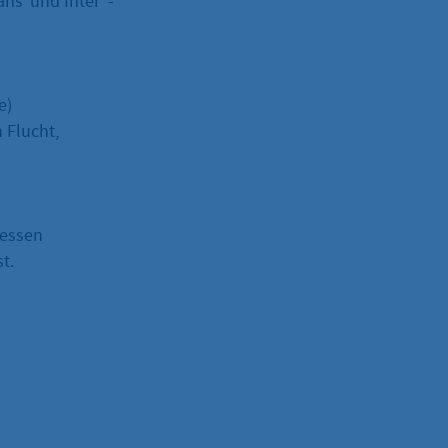
ans*und Inter*-
e)
 Flucht,
Hessen
t.