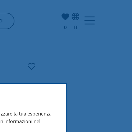
(Mio) Hofheim:
ZI
0
IT
Selezione della lingua: It
mizzare la tua esperienza
ri informazioni nel