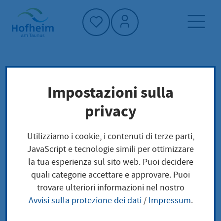
Home"
Pagina iniziale
Notizie e offerte
Impostazioni sulla
Aktuelles aus Hofheim
privacy
Ringverkehr-Sanierung: Neue Verkehrsführung
steht an
Utilizziamo i cookie, i contenuti di terze parti,
JavaScript e tecnologie simili per ottimizzare
la tua esperienza sul sito web. Puoi decidere
Ringverkehr-
quali categorie accettare e approvare. Puoi
trovare ulteriori informazioni nel nostro
Sanierung: Neue
Avvisi sulla protezione dei dati
/
Impressum
.