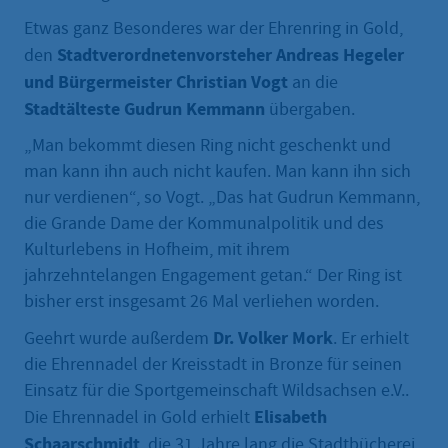
Etwas ganz Besonderes war der Ehrenring in Gold,
Stadtverordnetenvorsteher Andreas Hegeler
den
und Bürgermeister Christian Vogt
an die
Stadtälteste Gudrun Kemmann
übergaben.
„Man bekommt diesen Ring nicht geschenkt und
man kann ihn auch nicht kaufen. Man kann ihn sich
nur verdienen“, so Vogt. „Das hat Gudrun Kemmann,
die Grande Dame der Kommunalpolitik und des
Kulturlebens in Hofheim, mit ihrem
jahrzehntelangen Engagement getan.“ Der Ring ist
bisher erst insgesamt 26 Mal verliehen worden.
Dr. Volker Mork
Geehrt wurde außerdem
. Er erhielt
die Ehrennadel der Kreisstadt in Bronze für seinen
Einsatz für die Sportgemeinschaft Wildsachsen e.V..
Elisabeth
Die Ehrennadel in Gold erhielt
Schaarschmidt
, die 31 Jahre lang die Stadtbücherei