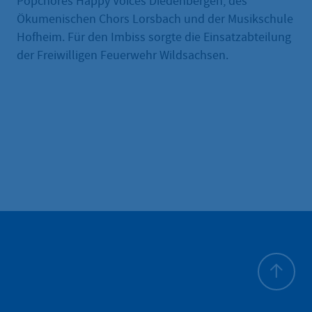
Popchores Happy Voices Diedenbergen, des
Ökumenischen Chors Lorsbach und der Musikschule
Hofheim. Für den Imbiss sorgte die Einsatzabteilung
der Freiwilligen Feuerwehr Wildsachsen.
All'inizio 