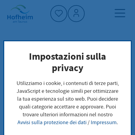
Home"
Pagina iniziale
Notizie e offerte
Impostazioni sulla
Aktuelles aus Hofheim
privacy
Neujahrsempfang 2025 mit Justizminister
Utilizziamo i cookie, i contenuti di terze parti,
JavaScript e tecnologie simili per ottimizzare
Neujahrsempfang
la tua esperienza sul sito web. Puoi decidere
quali categorie accettare e approvare. Puoi
2025 mit
trovare ulteriori informazioni nel nostro
Avvisi sulla protezione dei dati
/
Impressum
.
Justizminister