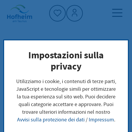
Home"
Pagina iniziale
Notizie e offerte
Impostazioni sulla
Aktuelles aus Hofheim
privacy
Am 18. Mai ist Internationaler Museumstag
Utilizziamo i cookie, i contenuti di terze parti,
JavaScript e tecnologie simili per ottimizzare
Am 18. Mai ist
la tua esperienza sul sito web. Puoi decidere
quali categorie accettare e approvare. Puoi
Internationaler
trovare ulteriori informazioni nel nostro
Avvisi sulla protezione dei dati
/
Impressum
.
Museumstag