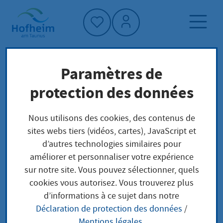
Accueil"
Paramètres de
Page d'accueil
Trouver un service
protection des données
Préoccupations locales
Waffenherstellungserlaubnis
Nous utilisons des cookies, des contenus de
sites webs tiers (vidéos, cartes), JavaScript et
d’autres technologies similaires pour
Waffenherstellungserl
améliorer et personnaliser votre expérience
sur notre site. Vous pouvez sélectionner, quels
aubnis
cookies vous autorisez. Vous trouverez plus
d’informations à ce sujet dans notre
Déclaration de protection des données
/
Mentions légales
.