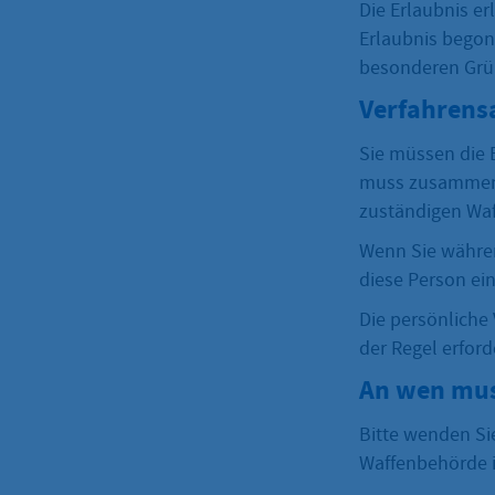
Die Erlaubnis er
Erlaubnis begon
besonderen Grü
Verfahrens
Sie müssen die E
muss zusammen m
zuständigen Waf
Wenn Sie währen
diese Person ei
Die persönliche 
der Regel erford
An wen mus
Bitte wenden Sie
Waffenbehörde i