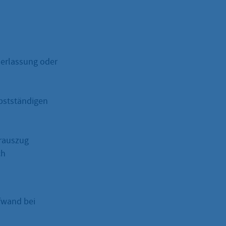
derlassung oder
lbstständigen
erauszug
ch
fwand bei