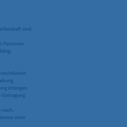
orbestraft sind.
en Personen
fähig,
nrechtlichen
habung
ung erlangen.
e Eintragung
s nach.
ahmen einer