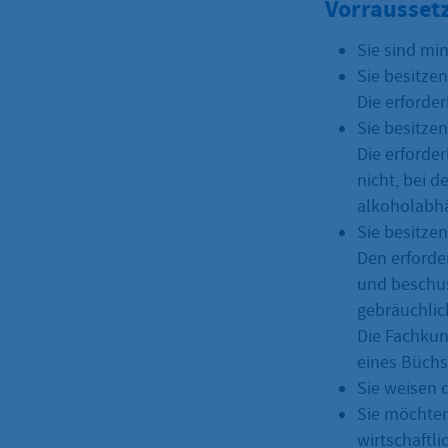
Vorrausset
Sie sind min
Sie besitzen
Die erforder
Sie besitzen
Die erforde
nicht, bei 
alkoholabhä
Sie besitzen
Den erforde
und beschus
gebräuchlic
Die Fachkun
eines Büchs
Sie weisen 
Sie möchte
wirtschaft