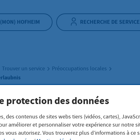
(MON) HOFHEIM
RECHERCHE DE SERVICE
Trouver un service
Préoccupations locales
rlaubnis
e protection des données
enhandelserlaub
s, des contenus de sites webs tiers (vidéos, cartes), JavaScr
our améliorer et personnaliser votre expérience sur notre s
es vous autorisez. Vous trouverez plus d’informations à ce 