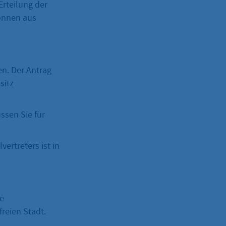
Erteilung der
können aus
en. Der Antrag
sitz
ssen Sie für
ertreters ist in
ge
reien Stadt.