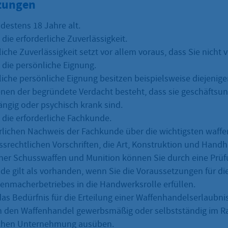
zungen
destens 18 Jahre alt.
 die erforderliche Zuverlässigkeit.
liche Zuverlässigkeit setzt vor allem voraus, dass Sie nicht v
 die persönliche Eignung.
rliche persönliche Eignung besitzen beispielsweise diejenig
denen der begründete Verdacht besteht, dass sie geschäftsun
ngig oder psychisch krank sind.
 die erforderliche Fachkunde.
rlichen Nachweis der Fachkunde über die wichtigsten waffe
srechtlichen Vorschriften, die Art, Konstruktion und Hand
her Schusswaffen und Munition können Sie durch eine Prüf
de gilt als vorhanden, wenn Sie die Voraussetzungen für di
enmacherbetriebes in die Handwerksrolle erfüllen.
das Bedürfnis für die Erteilung einer Waffenhandelserlaubni
n den Waffenhandel gewerbsmäßig oder selbstständig im R
lichen Unternehmung ausüben.