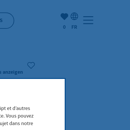
Nombre d'éléments mis en s
S
0
FR
Sélection de la langue: F
s anzeigen
ipt et d’autres
hme
ite. Vous pouvez
sujet dans notre