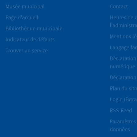
Musée municipal
Contact
Page d'accueil
Heures de c
l'administr
Bibliothèque municipale
Mentions lé
Indicateur de défauts
Langage fac
Trouver un service
Déclaration 
numérique
Déclaration 
Plan du site
Login (Extra
RSS-Feed
Paramètres 
données