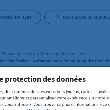
(MON) HOFHEIM
RECHERCHE DE SERVICE
Trouver un service
Préoccupations locales
che Schießstätte - Aufnahme oder Beendigung des Betrieb
e protection des données
veränderliche
s, des contenus de sites webs tiers (vidéos, cartes), JavaScr
eßstätte - Aufna
our améliorer et personnaliser votre expérience sur notre s
es vous autorisez. Vous trouverez plus d’informations à ce 