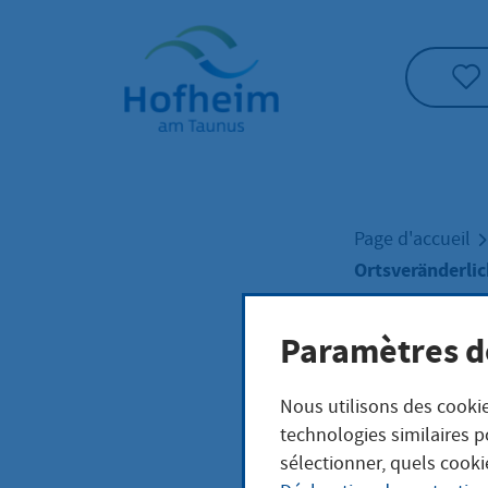
Accueil"
Page d'accueil
Ortsveränderli
Paramètres d
Orts
Nous utilisons des cookie
Schi
technologies similaires p
sélectionner, quels cooki