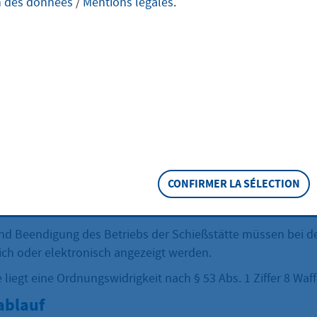
n des données
/
Mentions légales
.
 Beendigung des
iebs anzeigen
trieb einer ortsveränderlichen Schießstätte aufnehmen od
 anzeigen.
CONFIRMER LA SÉLECTION
eschreibung
d Beendigung des Betriebs der Schießstätte müssen bei d
ich oder elektronisch angezeigt werden.
 liegt eine Ordnungswidrigkeit nach § 53 Abs. 1 Ziffer 8 Waf
ablauf