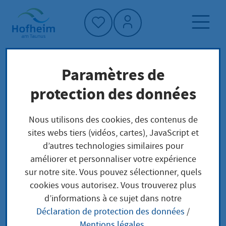
Accueil"
Paramètres de
Page d'accueil
Trouver un service
protection des données
Préoccupations locales
Fischerprüfung abnehmen lassen
Nous utilisons des cookies, des contenus de
sites webs tiers (vidéos, cartes), JavaScript et
d’autres technologies similaires pour
Fischerprüfung
améliorer et personnaliser votre expérience
sur notre site. Vous pouvez sélectionner, quels
abnehmen lassen
cookies vous autorisez. Vous trouverez plus
d’informations à ce sujet dans notre
Déclaration de protection des données
/
Mentions légales
.